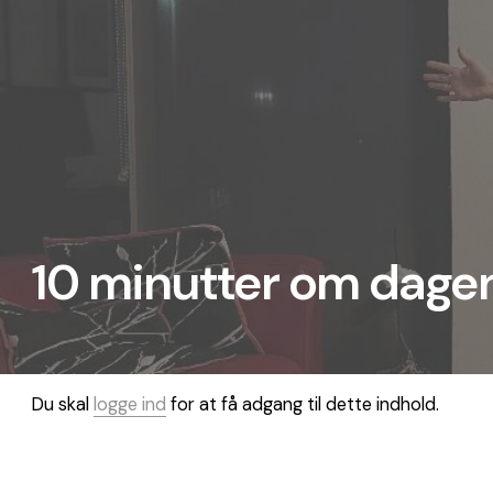
Skip
to
content
10 minutter om dagen
Du skal
logge ind
for at få adgang til dette indhold.