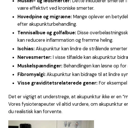
Muskel- og ledsmerter:
Dette inkluderer smerter i 
være effektivt ved kroniske smerter.
Hovedpine og migræne:
Mange oplever en betydelig
efter akupunkturbehandling.
Tennisalbue og golfalbue:
Disse overbelastningssk
kan reducere inflammation og fremme heling.
Ischias:
Akupunktur kan lindre de strålende smerter f
Nervesmerter:
I visse tilfælde kan akupunktur bid
Muskelspændinger:
Behandlingen kan løsne op for 
Fibromyalgi:
Akupunktur kan bidrage til at lindre
Visse graviditetsrelaterede gener:
For eksempel 
Det er vigtigt at understrege, at akupunktur ikke er en “m
Vores fysioterapeuter vil altid vurdere, om akupunktur er
du realistisk kan forvente.