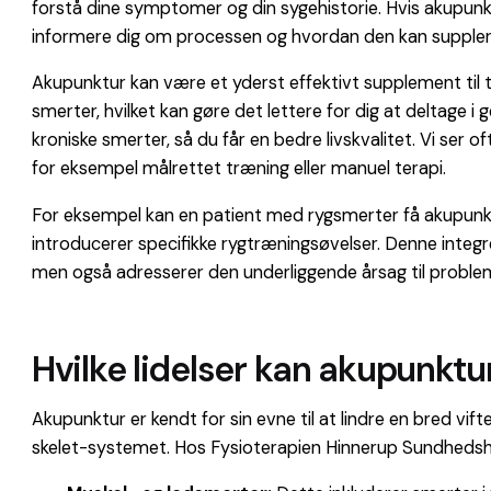
forstå dine symptomer og din sygehistorie. Hvis akupunktu
informere dig om processen og hvordan den kan suppler
Akupunktur kan være et yderst effektivt supplement til tra
smerter, hvilket kan gøre det lettere for dig at deltage 
kroniske smerter, så du får en bedre livskvalitet. Vi se
for eksempel målrettet træning eller manuel terapi.
For eksempel kan en patient med rygsmerter få akupunktu
introducerer specifikke rygtræningsøvelser. Denne integre
men også adresserer den underliggende årsag til probleme
Hvilke lidelser kan akupunkt
Akupunktur er kendt for sin evne til at lindre en bred vift
skelet-systemet. Hos Fysioterapien Hinnerup Sundhedshu