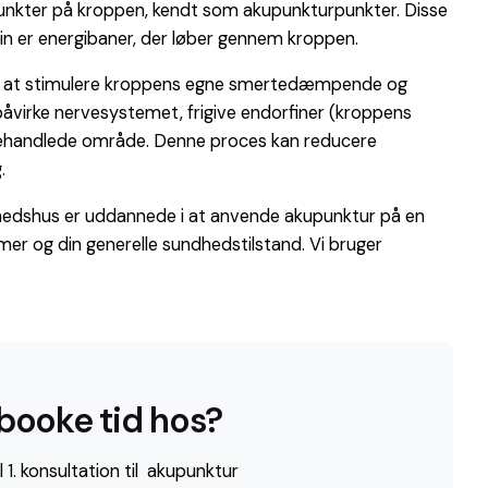
e punkter på kroppen, kendt som akupunkturpunkter. Disse
cin er energibaner, der løber gennem kroppen.
ved at stimulere kroppens egne smertedæmpende og
åvirke nervesystemet, frigive endorfiner (kroppens
t behandlede område. Denne proces kan reducere
.
hedshus er uddannede i at anvende akupunktur på en
er og din generelle sundhedstilstand. Vi bruger
booke tid hos?
l 1. konsultation til akupunktur