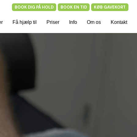
BOOK DIG PÅ HOLD
BOOK EN TID
KØB GAVEKORT
er
Få hjælp til
Priser
Info
Om os
Kontakt