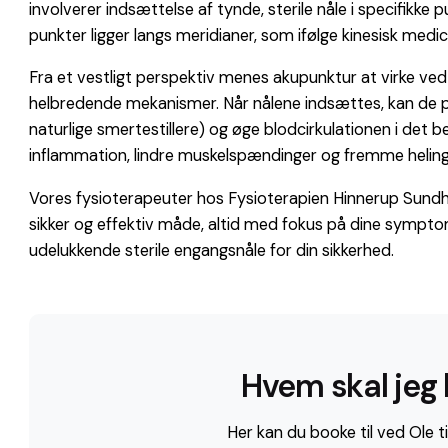
involverer indsættelse af tynde, sterile nåle i specifikk
punkter ligger langs meridianer, som ifølge kinesisk medi
Fra et vestligt perspektiv menes akupunktur at virke 
helbredende mekanismer. Når nålene indsættes, kan de p
naturlige smertestillere) og øge blodcirkulationen i de
inflammation, lindre muskelspændinger og fremme heling
Vores fysioterapeuter hos Fysioterapien Hinnerup Sund
sikker og effektiv måde, altid med fokus på dine symptom
udelukkende sterile engangsnåle for din sikkerhed.
Hvem skal jeg 
Her kan du booke til ved Ole ti