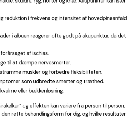
nakke, skuldre, ryg, hofter og knæ. Akupunktur kan især
 reduktion i frekvens og intensitet af hovedpineanfald
ader i albuen reagerer ofte godt på akupunktur, da det
orårsaget af ischias.
rage til at dæmpe nervesmerter.
stramme muskler og forbedre fleksibiliteten.
 symptomer som udbredte smerter og træthed.
kvalme eller bækkenløsning.
irakelkur” og effekten kan variere fra person til person.
 den rette behandlingsform for dig, og hvilke resultater