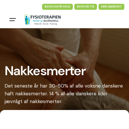
Skip
BOOK DIG PÅ HOLD
BOOK EN TID
KØB GAVEKORT
to
content
Nakkesmerter
Det seneste år har 30-50% af alle voksne danskere
haft nakkesmerter. 14 % af alle danskere lider
jævnligt af nakkesmerter.