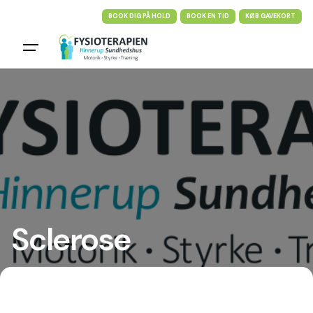
Skip
BOOK DIG PÅ HOLD
BOOK EN TID
KØB GAVEKORT
to
content
Sclerose